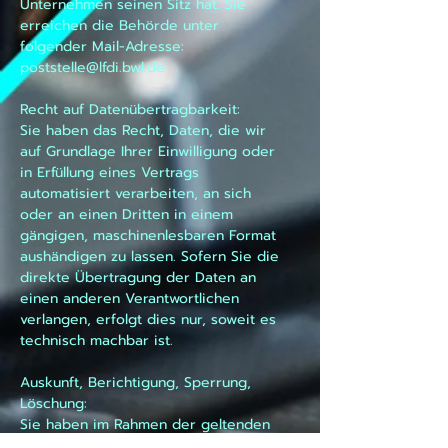
Unternehmen seinen Sitz hat. Sie
erreichen die Behörde unter
folgender Mail-Adresse:
poststelle@lfdi.bwl.de
Recht auf Datenübertragbarkeit:
Sie haben das Recht, Daten, die wir
auf Grundlage Ihrer Einwilligung oder
in Erfüllung eines Vertrags
automatisiert verarbeiten, an sich
oder an einen Dritten in einem
gängigen, maschinenlesbaren Format
aushändigen zu lassen. Sofern Sie die
direkte Übertragung der Daten an
einen anderen Verantwortlichen
verlangen, erfolgt dies nur, soweit es
technisch machbar ist.
Auskunft, Berichtigung, Sperrung,
Löschung:
Sie haben im Rahmen der geltenden
gesetzlichen Bestimmungen jederzeit