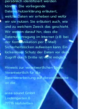
persönlich identifiziert werden
können. Die vorliegende
Datenschutzerklärung erläutert,
welche Daten wir erheben und wofür
wir sie nutzen. Sie erläutert auch, wie
und zu welchem Zweck das geschieht.
Wir weisen darauf hin, dass die
Datenübertragung im Internet (z.B. bei
der Kommunikation per E-Mail)
Sicherheitslücken aufweisen kann. Ein
lückenloser Schutz der Daten vor dem
Zugriff durch Dritte ist nicht möglich.
Hinweis zur verantwortlichen Stelle:
Verantwortlich für die
Datenverarbeitung auf dieser Website
ist die
area-sound GmbH
Lindengarten 6
77716 Hofstetten