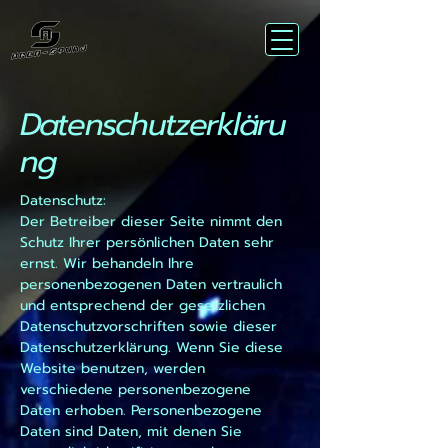
Datenschutzerkläru
ng
Datenschutz:
Der Betreiber dieser Seite nimmt den
Schutz Ihrer persönlichen Daten sehr
ernst. Wir behandeln Ihre
personenbezogenen Daten vertraulich
und entsprechend der gesetzlichen
Datenschutzvorschriften sowie dieser
Datenschutzerklärung. Wenn Sie diese
Website benutzen, werden
verschiedene personenbezogene
Daten erhoben. Personenbezogene
Daten sind Daten, mit denen Sie