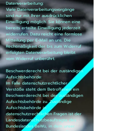
Datenverarbeitung:
Viele Datenverarbeitungsvorgänge
sind nur mit Ihrer ausdrücklichen
Einwilligung möglich. Sie können eine
bereits erteilte Einwilligung jederzeit
widerrufen. Dazu reicht eine formlose
Mitteilung per E-Mail an uns. Die
Rechtmäßigkeit der bis zum Widerruf
erfolgten Datenverarbeitung bleibt
vom Widerruf unberührt.
Beschwerderecht bei der zuständigen
Aufsichtsbehörde:
Im Falle datenschutzrechtlicher
Verstöße steht dem Betroffenen ein
Beschwerderecht bei der zuständigen
Aufsichtsbehörde zu. Zuständige
Aufsichtsbehörde in
datenschutzrechtlichen Fragen ist der
Landesdatenschutzbeauftragte des
Bundeslandes BaWü, in dem unser