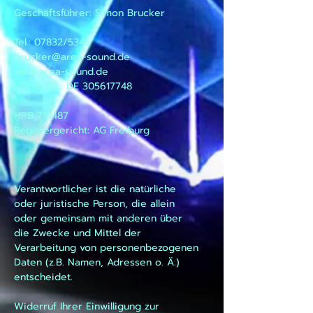
Geschäftsführer: Simon Brucker
Tel.: 07832/5346
brucker@area-sound.de
www.area-sound.de
USt-ID-Nr.: DE 305617748
HRB 714487
Registergericht: AG Freiburg
Verantwortlicher ist die natürliche
oder juristische Person, die allein
oder gemeinsam mit anderen über
die Zwecke und Mittel der
Verarbeitung von personenbezogenen
Daten (z.B. Namen, Adressen o. Ä.)
entscheidet.
Widerruf Ihrer Einwilligung zur